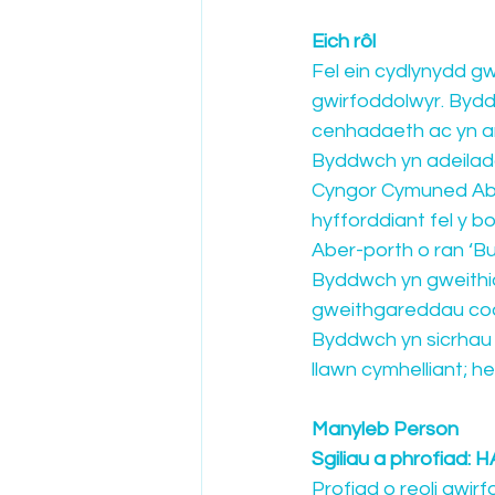
Eich rôl
Fel ein cydlynydd gw
gwirfoddolwyr. Bydd
cenhadaeth ac yn an
Byddwch yn adeiladau
Cyngor Cymuned Aber
hyfforddiant fel y 
Aber-porth o ran ‘B
Byddwch yn gweithio
gweithgareddau codi
Byddwch yn sicrhau 
llawn cymhelliant; h
Manyleb Person
Sgiliau a phrofiad
Profiad o reoli gwi