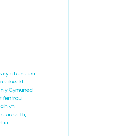
 sy’n berchen 
ardaloedd 
lon y Gymuned 
 fentrau 
ain yn 
reau coffi, 
dau 