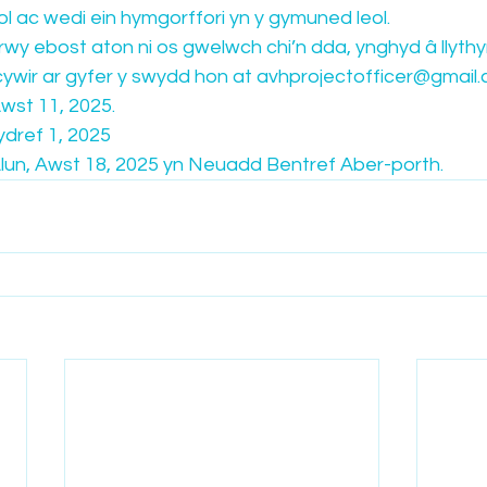
l ac wedi ein hymgorffori yn y gymuned leol.
wy ebost aton ni os gwelwch chi’n dda, ynghyd â llythy
 cywir ar gyfer y swydd hon at avhprojectofficer@gmail
wst 11, 2025.
dref 1, 2025
lun, Awst 18, 2025 yn Neuadd Bentref Aber-porth.