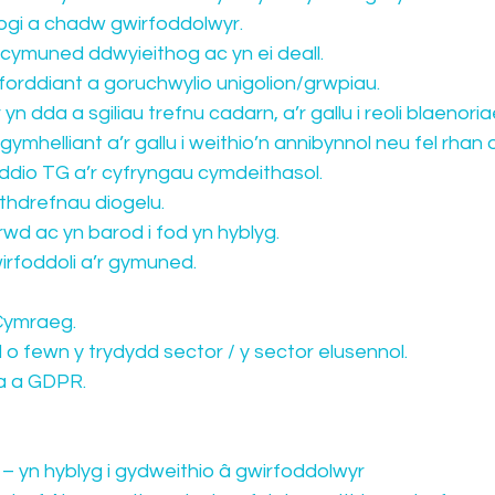
nogi a chadw gwirfoddolwyr.
cymuned ddwyieithog ac yn ei deall.
forddiant a goruchwylio unigolion/grwpiau.
 yn dda a sgiliau trefnu cadarn, a’r gallu i reoli blaenori
mhelliant a’r gallu i weithio’n annibynnol neu fel rhan 
ddio TG a’r cyfryngau cymdeithasol.
ithdrefnau diogelu.
wd ac yn barod i fod yn hyblyg.
irfoddoli a’r gymuned.
 Cymraeg.
o fewn y trydydd sector / y sector elusennol.
ta a GDPR.
 – yn hyblyg i gydweithio â gwirfoddolwyr