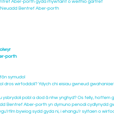
ntref Aber-porth gyda rhywfaint o weithio gartref
or Neuadd Bentref Aber-porth
olwyr
er-porth
 ffôn symudol
ol dros wirfoddoli? Ydych chi eisiau gwneud gwahaniaet
 ysbrydoli pobl a dod â nhw ynghyd? Os felly, hoffem 
d Bentref Aber-porth yn dymuno penodi cydlynydd gw
gu’rtîm bywiog sydd gyda ni, i ehangu’r sylfaen o wirfod