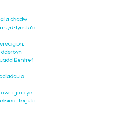
nogi a chadw
n cyd-fynd â’n
eredigion, 
 dderbyn 
euadd Bentref 
yddiadau a
fawrogi ac yn 
lisïau diogelu.