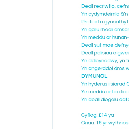
Deall recriwtio, cef
Yn cydymdeimlo â’n 
Profiad o gynnal hyf
Yn gallu rheoli amser
Yn meddu ar hunan-gy
Deall sut mae defny
Deall polisïau a gwe
Yn ddibynadwy, yn fr
Yn angerddol dros w
DYMUNOL
Yn hyderus i siarad
Yn meddu ar brofiad 
Yn deall diogelu da
Cyflog: £14 ya
Oriau: 16 yr wythnos