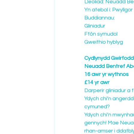
Lleoliad: Neuadd Be
Yn atebol i: Pwyllg
Buddiannau:
Gliniadur
Ffôn symudol
Gweithio hyblyg
Cydlynydd Gwirfodd
Neuadd Bentref Ab
16 awr yr wythnos
£14 yr awr
Darperir gliniadur a
Ydych chi’n angerdd
cymuned?
Ydych chi’n mwynhau
gennych! Mae Neuad
rhan-amser i ddatbly