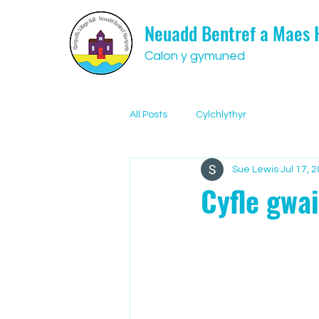
Neuadd Bentref a Maes
Calon y gymuned
All Posts
Cylchlythyr
Sue Lewis
Jul 17, 
Cyfle gwai