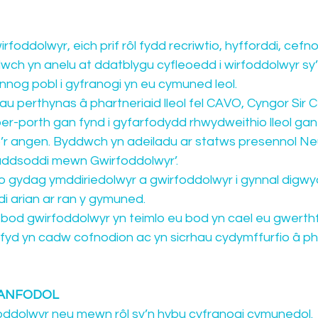
irfoddolwyr, eich prif rôl fydd recriwtio, hyfforddi, cef
wch yn anelu at ddatblygu cyfleoedd i wirfoddolwyr sy’
nog pobl i gyfranogi yn eu cymuned leol.
 perthynas â phartneriaid lleol fel CAVO, Cyngor Sir C
-porth gan fynd i gyfarfodydd rhwydweithio lleol gan
bo’r angen. Byddwch yn adeiladu ar statws presennol N
uddsoddi mewn Gwirfoddolwyr’.
 gydag ymddiriedolwyr a gwirfoddolwyr i gynnal digw
 arian ar ran y gymuned.
bod gwirfoddolwyr yn teimlo eu bod yn cael eu gwerth
efyd yn cadw cofnodion ac yn sicrhau cydymffurfio â pho
: HANFODOL
rfoddolwyr neu mewn rôl sy’n hybu cyfranogi cymunedol.