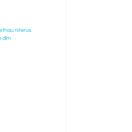
aethau niferus.
o dîm.