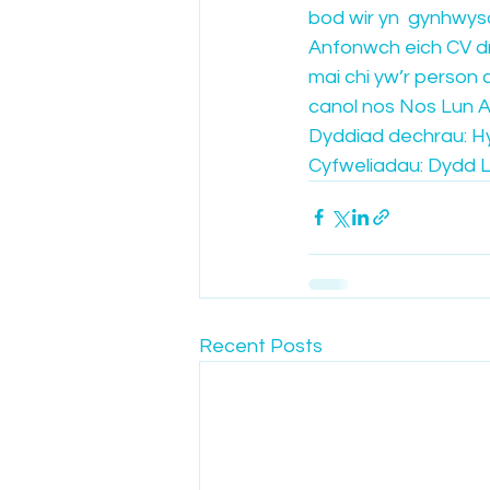
bod wir yn  gynhwyso
Anfonwch eich CV dr
mai chi yw’r person
canol nos Nos Lun A
Dyddiad dechrau: Hy
Cyfweliadau: Dydd L
Recent Posts