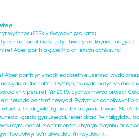
olwy
r
 yr wythnos (£22k y flwyddyn pro rata)
ymor penodol. Gellir estyn hwn, yn ddibynnol ar gyllid.
tref Aber-porth a gweithio ar-lein yn achlysurol
Aber-porth yn ymddiriedolaeth elusennol lwyddiannus
 newydd a Chanolfan Dyffryn, ac sydd hefyd yn rheoli 
parcio yn y pentref. Yn 2019, cychwynnwyd project Ca
ein neuadd bentref newydd. Rydym yn canolbwyntio ar
 afael â thlodi gwledig ac eithrio cymdeithasol. Mae’r rh
nedol, gardd gymunedol, reilen dillad i’w hailgylchu, bo
iawau cymunedol. Mae’r mentrau hyn yn dibynnu ar aelo
wirfoddolwyr sy’n allweddol i’n llwyddiant.