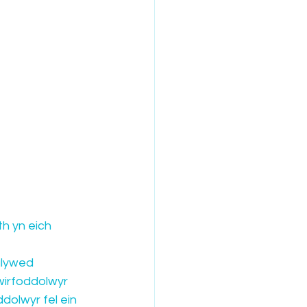
h yn eich 
glywed 
irfoddolwyr 
dolwyr fel ein 