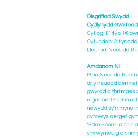
Disgrifiad Swydd
Cydlynydd Gwirfodd
Cyflog: £14ya 16 awr
Cytundeb: 2 flynedd t
Lleoliad: Neuadd Ben
Amdanom Ni
Mae Neuadd Bentref 
ar y neuadd bentref
gwyrdd a thri maes 
a gododd £1.35m at 
newydd sy’n mynd i’r
cynnwys oergell gymu
‘Fare Share’ a chin
ymrwymedig o’r tîm g