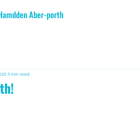
 Hamdden Aber-porth
2025
3 min read
th!