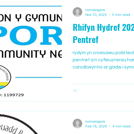
nomisrogers
Nov 10, 2025
5 min read
Rhifyn Hydref 202
Pentref
rydym yn croesawu pobl leol 
pentref a'n cyfleusterau har
canolbwyntio ar gadw i sym
yn y pentref y byddwch yn ho
addas ar gyfer pob oedran.
gweithgaredd rheolaidd sy'n
Mae gweithgareddau eraill 
hysbysfyrddau o amgylch y 
Gweithgareddau Wythnosol
Mynychodd Jen
nomisrogers
Feb 18, 2025
4 min read