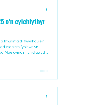
5 o'n cylchlythyr
a thwristiaid i fwynhau ein
dd. Mae'r rhifyn hwn yn
ud. Mae cymaint yn digwydd
ffi rhoi cynnig arni ac mae'n
 Rydym wedi dewis 3
 gymdeithasol ac yn hwyl.
yn cael eu hysbysebu ar
pentref ac yn y neuaddau.
 Rheolaidd: Ioga-hawdd