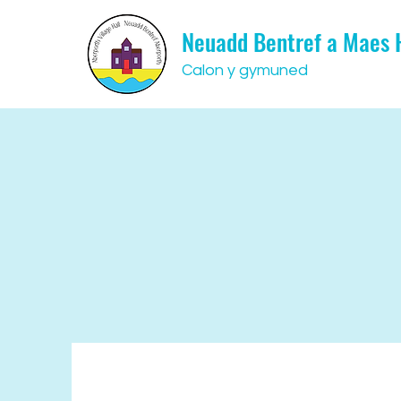
Neuadd Bentref a Maes
Calon y gymuned