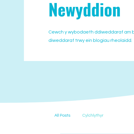
Newyddion
Cewch y wybodaeth ddiweddaraf am b
diweddaraf trwy ein blogiau rheolaidd.
All Posts
Cylchlythyr