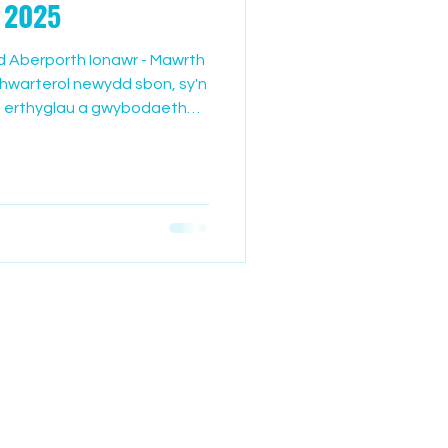
f 2025
d Aberporth Ionawr - Mawrth
 chwarterol newydd sbon, sy'n
a erthyglau a gwybodaeth
llan o'n pentref hyfyd. Rheolir
a Chanolfan y Dyffryn gan
nnych ddiddordeb mewn
leol, cysylltwch â ni. Mae
edolwyr newydd i ymuno â
 Cyfarfod â'r ymddiried