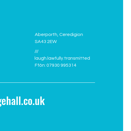
Aberporth, Ceredigion
SA43 2EW
///
laugh.lawfully.transmitted
Ffôn: 07930 995314
ehall.co.uk