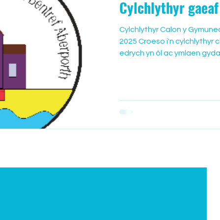
Cylchlythyr gaea
Cylchlythyr Calon y Gymune
2025 Croeso i'n cylchlythyr
edrych yn ôl ac ymlaen gyd
i'ch helpu chi i gael y mwya a
Neuadd Bentref Aber-porth 
ymddiriedolwyr. Os oes ge
cymryd rhan yn ein cymuned l
yna groeso hefyd i ymddiri
phwyllgor Neuadd y Pentref.