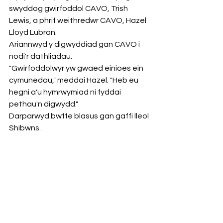
swyddog gwirfoddol CAVO, Trish 
Lewis, a phrif weithredwr CAVO, Hazel 
Lloyd Lubran.
Ariannwyd y digwyddiad gan CAVO i 
nodi'r dathliadau.
"Gwirfoddolwyr yw gwaed einioes ein 
cymunedau," meddai Hazel. "Heb eu 
hegni a'u hymrwymiad ni fyddai 
pethau'n digwydd."
Darparwyd bwffe blasus gan gaffi lleol 
Shibwns.