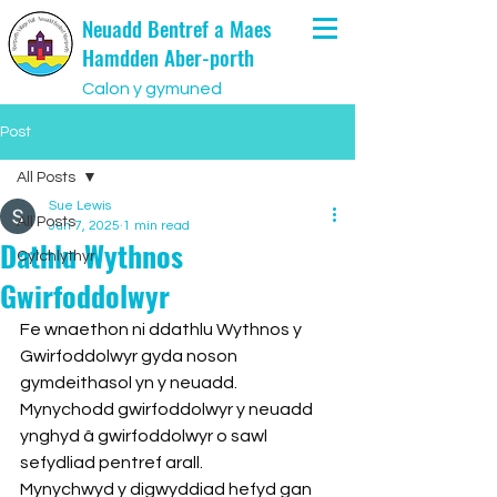
Neuadd Bentref a Maes
Hamdden Aber-porth
Calon y gymuned
Post
All Posts
Sue Lewis
All Posts
Jun 7, 2025
1 min read
Dathlu Wythnos
Cylchlythyr
Gwirfoddolwyr
Fe wnaethon ni ddathlu Wythnos y 
Gwirfoddolwyr gyda noson 
gymdeithasol yn y neuadd.
Mynychodd gwirfoddolwyr y neuadd 
ynghyd â gwirfoddolwyr o sawl 
sefydliad pentref arall.
Mynychwyd y digwyddiad hefyd gan 