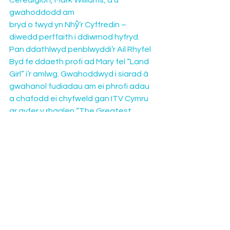
Ceredigion, Mark Williams, a’u 
gwahoddodd am 
bryd o fwyd yn Nhŷ’r Cyffredin – 
diwedd perffaith i ddiwrnod hyfryd.
Pan ddathlwyd penblwyddi’r Ail Rhyfel 
Byd fe ddaeth profi ad Mary fel “Land 
Girl” i’r amlwg. Gwahoddwyd i siarad â 
gwahanol fudiadau am ei phrofi adau 
a chafodd ei chyfweld gan ITV Cymru 
ar gyfer y rhaglen “The Greatest 
Generation” a ddarlledwyd ar 7 Mehefi 
n 2022. Ym mis Mai 2025 lansiwyd y llyfr 
“WORLD WAR TWO – Voices From 
Wales” gan G.J. Lewis a Hugh Morgan 
yng Nghanolfan Dreftadaeth Doc 
Penfro – gwahoddwyd teuluoedd y 
rhai a 
gyfrannodd i’r llyfr i’r lansiad a bu 
aelodau o deulu Mary yn bresennol. 