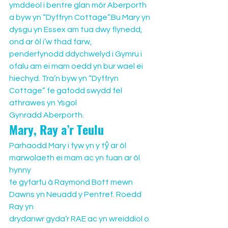
ymddeol i bentre glan môr Aberporth 
a byw yn “Dyffryn Cottage”.Bu Mary yn 
dysgu yn Essex am tua dwy flynedd, 
ond ar ôl i’w thad farw, 
penderfynodd ddychwelyd i Gymru i 
ofalu am ei mam oedd yn bur wael ei 
hiechyd. Tra’n byw yn “Dyffryn 
Cottage” fe gafodd swydd fel 
athrawes yn Ysgol 
Gynradd Aberporth.
Mary, Ray a’r Teulu
Parhaodd Mary i fyw yn y tŷ ar ôl 
marwolaeth ei mam ac yn fuan ar ôl 
hynny 
fe gyfarfu â Raymond Bott mewn 
Dawns yn Neuadd y Pentref. Roedd 
Ray yn 
drydanwr gyda’r RAE ac yn wreiddiol o 