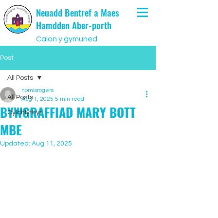
Neuadd Bentref a Maes
Hamdden Aber-porth
Calon y gymuned
Post
All Posts
nomisrogers
All Posts
Aug 1, 2025
5 min read
BYWGRAFFIAD MARY BOTT
Cylchlythyr
MBE
Updated:
Aug 11, 2025