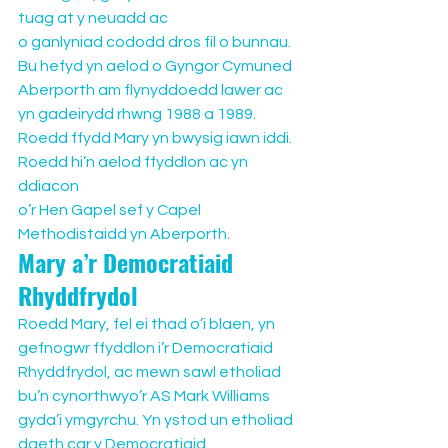
tuag at y neuadd ac 
o ganlyniad cododd dros fil o bunnau. 
Bu hefyd yn aelod o Gyngor Cymuned 
Aberporth am flynyddoedd lawer ac 
yn gadeirydd rhwng 1988 a 1989.
Roedd ffydd Mary yn bwysig iawn iddi. 
Roedd hi’n aelod ffyddlon ac yn 
ddiacon 
o’r Hen Gapel sef y Capel 
Methodistaidd yn Aberporth.
Mary a’r Democratiaid 
Rhyddfrydol
Roedd Mary, fel ei thad o’i blaen, yn 
gefnogwr ffyddlon i’r Democratiaid 
Rhyddfrydol, ac mewn sawl etholiad 
bu’n cynorthwyo’r AS Mark Williams 
gyda’i ymgyrchu. Yn ystod un etholiad 
daeth car y Democratiaid 