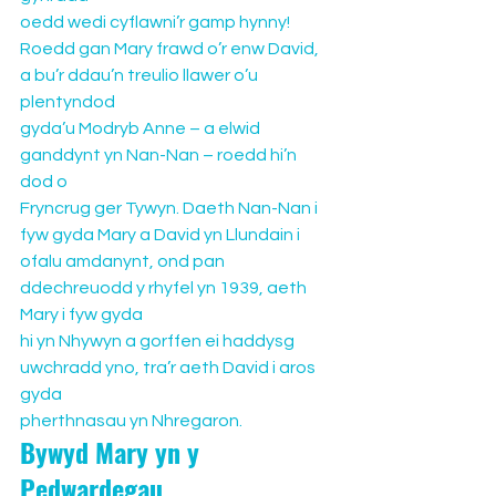
oedd wedi cyflawni’r gamp hynny!
Roedd gan Mary frawd o’r enw David, 
a bu’r ddau’n treulio llawer o’u 
plentyndod 
gyda’u Modryb Anne – a elwid 
ganddynt yn Nan-Nan – roedd hi’n 
dod o 
Fryncrug ger Tywyn. Daeth Nan-Nan i 
fyw gyda Mary a David yn Llundain i 
ofalu amdanynt, ond pan 
ddechreuodd y rhyfel yn 1939, aeth 
Mary i fyw gyda 
hi yn Nhywyn a gorffen ei haddysg 
uwchradd yno, tra’r aeth David i aros 
gyda 
pherthnasau yn Nhregaron.
Bywyd Mary yn y 
Pedwardegau