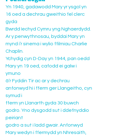
Yn 1940, gadawodd Mary yr ysgol yn 
16 oed a dechrau gweithio fel clerc 
gyda 
Bwrdd Iechyd Cymru yng Nghaerdydd. 
Ar y penwythnosau, byddai Mary yn 
mynd i’r sinema i wylio ffilmiau Charlie 
Chaplin.
Ychydig cyn D-Day yn 1944, pan oedd 
Mary yn 19 oed, cafodd ei galw i 
ymuno 
â’r Fyddin Tir ac ar y dechrau 
anfonwyd hi i fferm ger Llangeitho, cyn 
symud i 
fferm yn Llanarth gyda 30 buwch 
godro. Yno dysgodd sut i ddefnyddio 
peiriant 
godro a sut i ladd gwair. Anfonwyd 
Mary wedyn i ffermydd yn Nhresaith, 