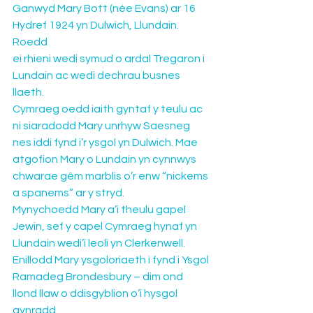
Ganwyd Mary Bott (née Evans) ar 16 
Hydref 1924 yn Dulwich, Llundain. 
Roedd 
ei rhieni wedi symud o ardal Tregaron i 
Lundain ac wedi dechrau busnes 
llaeth.
Cymraeg oedd iaith gyntaf y teulu ac 
ni siaradodd Mary unrhyw Saesneg 
nes iddi fynd i’r ysgol yn Dulwich. Mae 
atgofion Mary o Lundain yn cynnwys 
chwarae gêm marblis o’r enw “nickems 
a spanems” ar y stryd.
Mynychoedd Mary a’i theulu gapel 
Jewin, sef y capel Cymraeg hynaf yn 
Llundain wedi’i leoli yn Clerkenwell. 
Enillodd Mary ysgoloriaeth i fynd i Ysgol 
Ramadeg Brondesbury – dim ond 
llond llaw o ddisgyblion o’i hysgol 
gynradd 