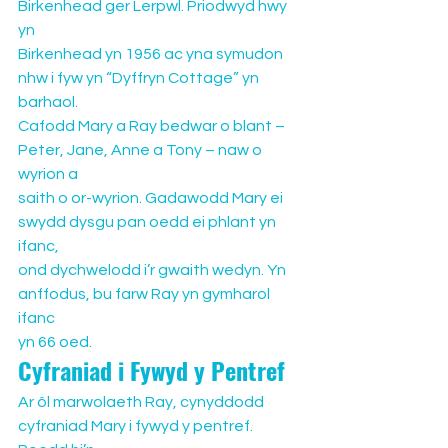
Birkenhead ger Lerpwl. Priodwyd hwy 
yn 
Birkenhead yn 1956 ac yna symudon 
nhw i fyw yn “Dyffryn Cottage” yn 
barhaol.
Cafodd Mary a Ray bedwar o blant – 
Peter, Jane, Anne a Tony – naw o 
wyrion a 
saith o or-wyrion. Gadawodd Mary ei 
swydd dysgu pan oedd ei phlant yn 
ifanc, 
ond dychwelodd i’r gwaith wedyn. Yn 
anffodus, bu farw Ray yn gymharol 
ifanc 
yn 66 oed.
Cyfraniad i Fywyd y Pentref
Ar ôl marwolaeth Ray, cynyddodd 
cyfraniad Mary i fywyd y pentref. 