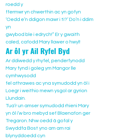
roedd y 
ffermwr yn chwerthin ac yn gofyn 
‘Oedd e’n ddigon mawr i ti?’ Do’n i ddim 
yn 
gwybod ble i edrych!” Er y gwaith 
caled, cafodd Mary llawer o hwyl!
Ar ôl yr Ail Ryfel Byd
Ar ddiwedd y rhyfel, penderfynodd 
Mary fynd i goleg ym Mangor lle 
cymhwysodd 
fel athrawes ac yna symudodd yn ôl i 
Loegr i weithio mewn ysgol ar gyrion 
Llundain.
Tua’r un amser symudodd rhieni Mary 
yn ôl i’w bro mebyd sef Blaenafon ger 
Tregaron. Nhw oedd â gofal y 
Swyddfa Bost yno am am rai 
blynyddoedd cyn 