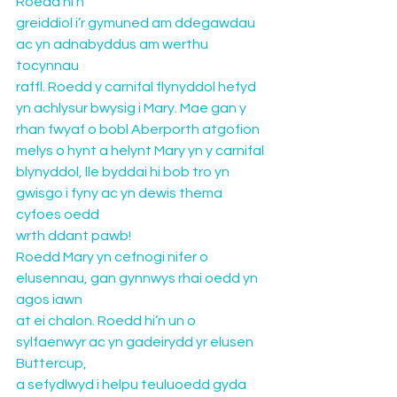
Roedd hi’n 
greiddiol i’r gymuned am ddegawdau 
ac yn adnabyddus am werthu 
tocynnau 
raffl. Roedd y carnifal flynyddol hefyd 
yn achlysur bwysig i Mary. Mae gan y 
rhan fwyaf o bobl Aberporth atgofion 
melys o hynt a helynt Mary yn y carnifal 
blynyddol, lle byddai hi bob tro yn 
gwisgo i fyny ac yn dewis thema 
cyfoes oedd 
wrth ddant pawb!
Roedd Mary yn cefnogi nifer o 
elusennau, gan gynnwys rhai oedd yn 
agos iawn 
at ei chalon. Roedd hi’n un o 
sylfaenwyr ac yn gadeirydd yr elusen 
Buttercup, 
a sefydlwyd i helpu teuluoedd gyda 