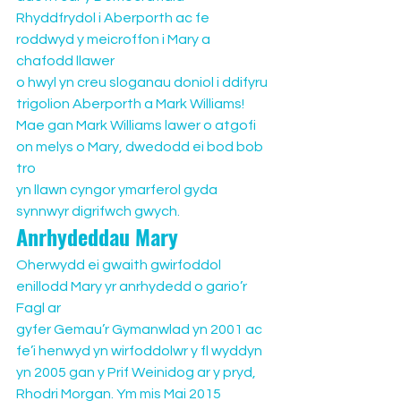
Rhyddfrydol i Aberporth ac fe 
roddwyd y meicroffon i Mary a 
chafodd llawer 
o hwyl yn creu sloganau doniol i ddifyru 
trigolion Aberporth a Mark Williams!
Mae gan Mark Williams lawer o atgofi 
on melys o Mary, dwedodd ei bod bob 
tro 
yn llawn cyngor ymarferol gyda 
synnwyr digrifwch gwych.
Anrhydeddau Mary
Oherwydd ei gwaith gwirfoddol 
enillodd Mary yr anrhydedd o gario’r 
Fagl ar 
gyfer Gemau’r Gymanwlad yn 2001 ac 
fe’i henwyd yn wirfoddolwr y fl wyddyn 
yn 2005 gan y Prif Weinidog ar y pryd, 
Rhodri Morgan. Ym mis Mai 2015 