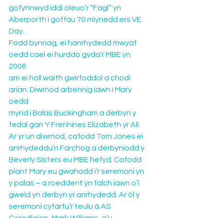
gofynnwyd iddi oleuo’r “Fagl” yn 
Aberporth i goffáu 70 mlynedd ers VE 
Day.
Fodd bynnag, ei hanrhydedd mwyaf 
oedd cael ei hurddo gyda’r MBE yn 
2006 
am ei holl waith gwirfoddol a chodi 
arian. Diwrnod arbennig iawn i Mary 
oedd 
mynd i Balas Buckingham a derbyn y 
fedal gan Y Frenhines Elizabeth yr Ail. 
Ar yr un diwrnod, cafodd Tom Jones ei 
anrhydeddu’n Farchog a derbyniodd y 
Beverly Sisters eu MBE hefyd. Cafodd 
plant Mary eu gwahodd i’r seremoni yn 
y palas – a roeddent yn falch iawn o’i 
gweld yn derbyn yr anrhydedd. Ar ôl y 
seremoni cyfarfu’r teulu â AS 