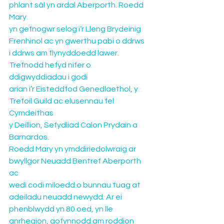
phlant sâl yn ardal Aberporth. Roedd 
Mary 
yn gefnogwr selog i’r Lleng Brydeinig 
Frenhinol ac yn gwerthu pabi o ddrws 
i ddrws am flynyddoedd lawer. 
Trefnodd hefyd nifer o 
ddigwyddiadau i godi 
arian i’r Eisteddfod Genedlaethol, y 
Trefoil Guild ac elusennau fel 
Cymdeithas 
y Deillion, Sefydliad Calon Prydain a 
Barnardos.
Roedd Mary yn ymddiriedolwraig ar 
bwyllgor Neuadd Bentref Aberporth 
ac 
wedi codi miloedd o bunnau tuag at 
adeiladu neuadd newydd. Ar ei 
phenblwydd yn 80 oed, yn lle 
anrhegion, gofynnodd am roddion 