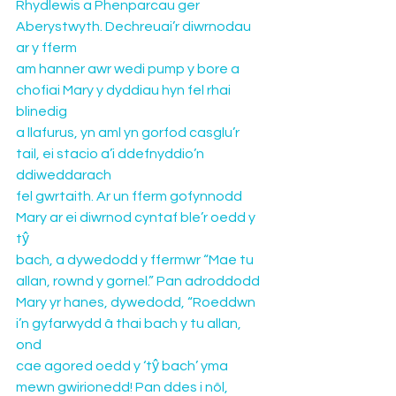
Rhydlewis a Phenparcau ger 
Aberystwyth. Dechreuai’r diwrnodau 
ar y fferm 
am hanner awr wedi pump y bore a 
chofiai Mary y dyddiau hyn fel rhai 
blinedig 
a llafurus, yn aml yn gorfod casglu’r 
tail, ei stacio a’i ddefnyddio’n 
ddiweddarach 
fel gwrtaith. Ar un fferm gofynnodd 
Mary ar ei diwrnod cyntaf ble’r oedd y 
tŷ 
bach, a dywedodd y ffermwr “Mae tu 
allan, rownd y gornel.” Pan adroddodd 
Mary yr hanes, dywedodd, “Roeddwn 
i’n gyfarwydd â thai bach y tu allan, 
ond 
cae agored oedd y ‘tŷ bach’ yma 
mewn gwirionedd! Pan ddes i nôl, 