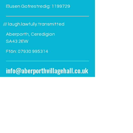
Elusen Gofrestredig:
1199729
Rheolwr cyfleusterau
Holiadur Ymgyngh
/// laugh.lawfully.transmitted
Adnewyddu Man C
Aberporth, Ceredigion
Banc y Dyffryn Ab
SA43 2EW
Ffôn:
07930 995314
info@aberporthvillagehall.co.uk