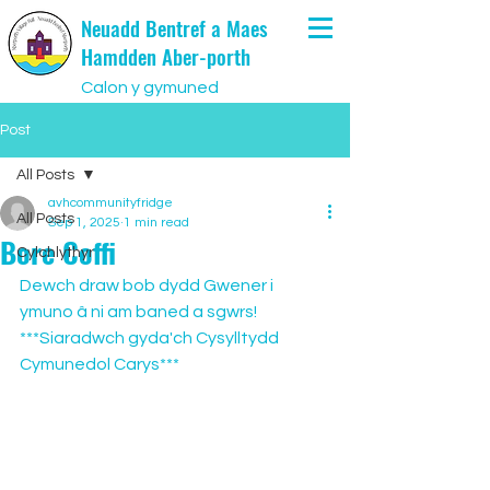
Neuadd Bentref a Maes
Hamdden Aber-porth
Calon y gymuned
Post
All Posts
avhcommunityfridge
All Posts
Sep 1, 2025
1 min read
Bore Coffi
Cylchlythyr
Dewch draw bob dydd Gwener i 
ymuno â ni am baned a sgwrs!
***Siaradwch gyda'ch Cysylltydd 
Cymunedol Carys***