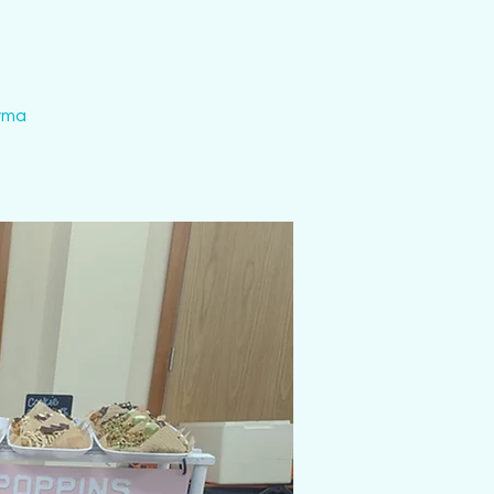
Dyma
.