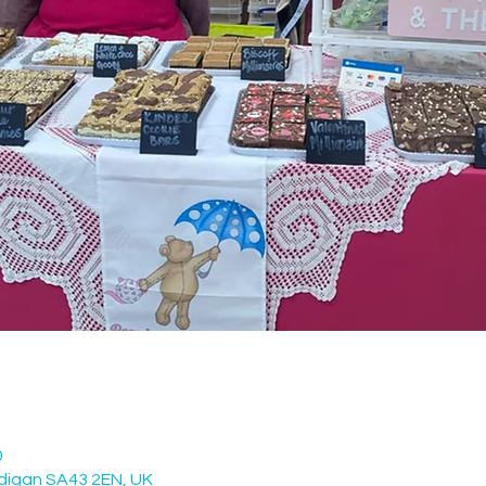
0
digan SA43 2EN, UK