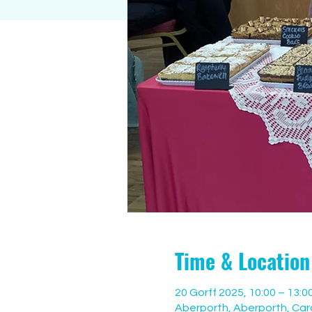
Time & Location
20 Gorff 2025, 10:00 – 13:0
Aberporth, Aberporth, Car