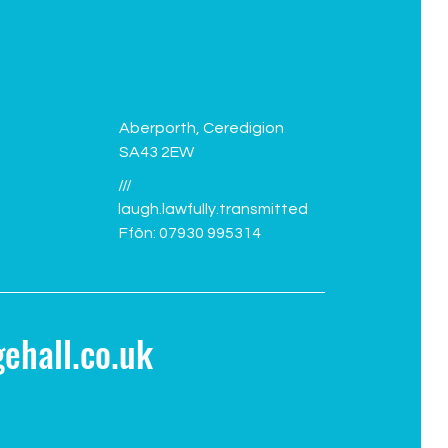
Aberporth, Ceredigion
SA43 2EW
///
laugh.lawfully.transmitted
Ffôn: 07930 995314
ehall.co.uk