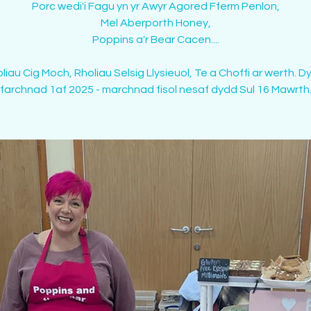
Porc wedi'i Fagu yn yr Awyr Agored Fferm Penlon,
Mel Aberporth Honey,
Poppins a'r Bear Cacen....
liau Cig Moch, Rholiau Selsig Llysieuol, Te a Choffi ar werth. 
farchnad 1af 2025 - marchnad fisol nesaf dydd Sul 16 Mawrth