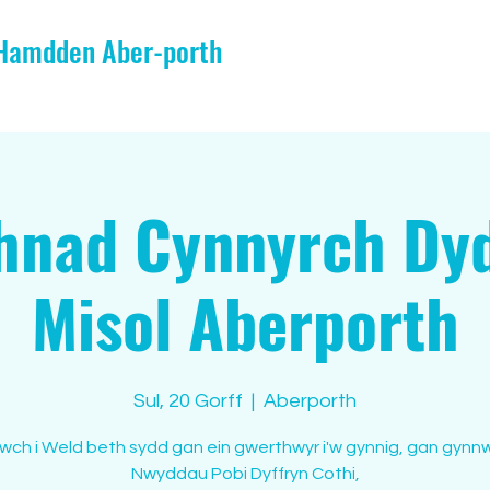
 Hamdden Aber-porth
hnad Cynnyrch Dyd
Misol Aberporth
Sul, 20 Gorff
  |  
Aberporth
wch i Weld beth sydd gan ein gwerthwyr i'w gynnig, gan gynnw
Nwyddau Pobi Dyffryn Cothi,