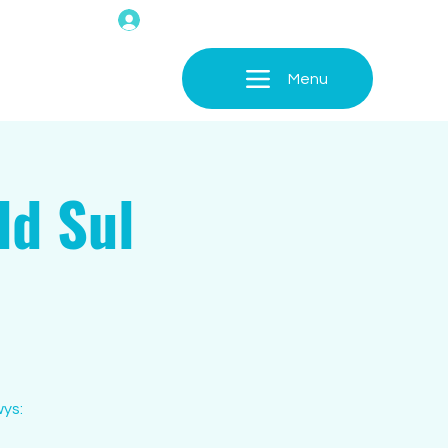
Menu
d Sul
ys: